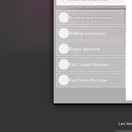
Bouledogue français
Bulldog continental
Dogue allemand
Flat Coated Retriever
Fox Terrier Poil lisse
Les tex