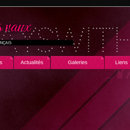
 vaux
NÇAIS
s
Actualités
Galeries
Liens