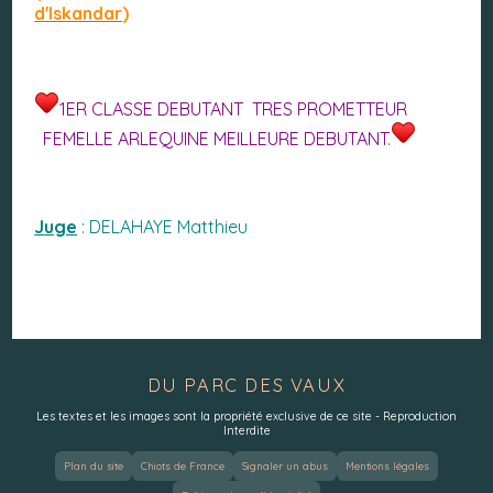
d'Iskandar
)
1ER CLASSE DEBUTANT TRES PROMETTEUR
FEMELLE ARLEQUINE MEILLEURE DEBUTANT
.
Juge
: DELAHAYE Matthieu
DU PARC DES VAUX
Les textes et les images sont la propriété exclusive de ce site - Reproduction
Interdite
Plan du site
Chiots de France
Signaler un abus
Mentions légales